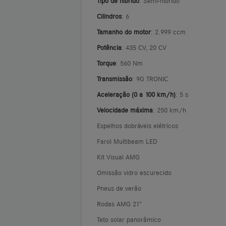
Tipo de híbrido
: Semi-híbrido
Cilindros
: 6
Tamanho do motor
: 2.999 ccm
Potência
: 435 CV, 20 CV
Torque
: 560 Nm
Transmissão
: 9G TRONIC
Aceleração (0 a 100 km/h)
: 5 s
Velocidade máxima
: 250 km/h
Espelhos dobráveis elétricos
Farol Multibeam LED
Kit Visual AMG
Omissão vidro escurecido
Pneus de verão
Rodas AMG 21"
Teto solar panorâmico