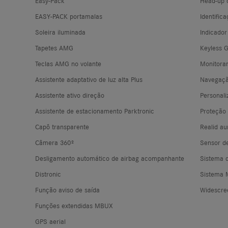
Easy-Pack
Head-up d
EASY-PACK portamalas
Identifi
Soleira iluminada
Indicado
Tapetes AMG
Keyless 
Teclas AMG no volante
Monitora
Assistente adaptativo de luz alta Plus
Navegaçã
Assistente ativo direção
Personal
Assistente de estacionamento Parktronic
Proteção
Capô transparente
Realid a
Câmera 360º
Sensor de
Desligamento automático de airbag acompanhante
Sistema 
Distronic
Sistema
Função aviso de saída
Widescre
Funções extendidas MBUX
GPS aerial