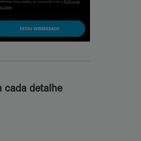
informar meus dados, eu concordo com a
Política de
vacidade
.
ESTOU INTERESSADO
 cada detalhe