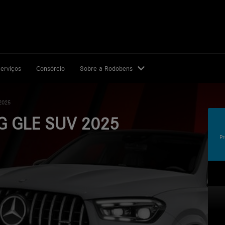
erviços
Consórcio
Sobre a Rodobens
2025
 GLE SUV 2025
Pr