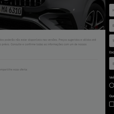
os poderão não estar disponíveis nas versões. Preços sugeridos e válidos até
o prévio. Consulte e confirme todas as informações com um de nossos
Esc
mpartilhe essa oferta:
Veí
Que