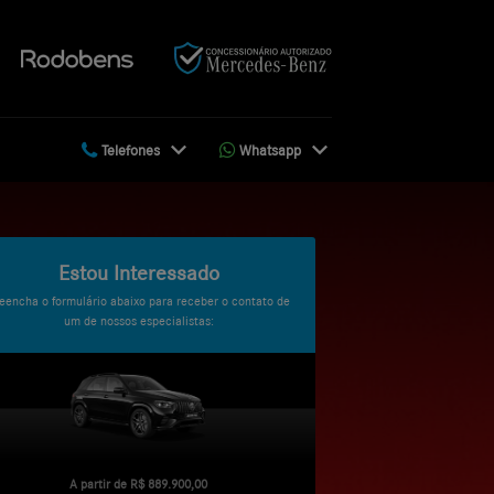
Telefones
Whatsapp
Estou Interessado
eencha o formulário abaixo para receber o contato de
um de nossos especialistas:
A partir de
R$ 889.900,00