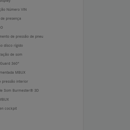
isplay
cação Número VIN
r de presença
GO
mento de pressão de pneu
o dísco rígido
ização de som
 Guard 360°
umentada MBUX
 pressão interior
de Som Burmester® 3D
 MBUX
en cockpit