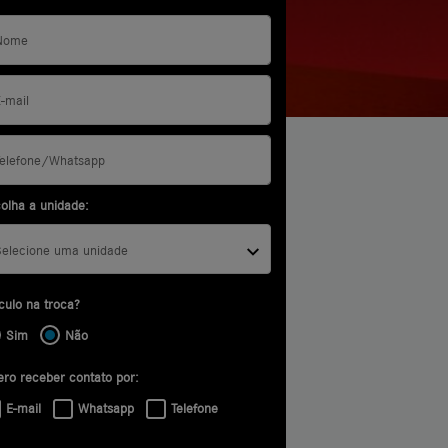
olha a unidade:
Selecione uma unidade
culo na troca?
Sim
Não
ro receber contato por:
E-mail
Whatsapp
Telefone