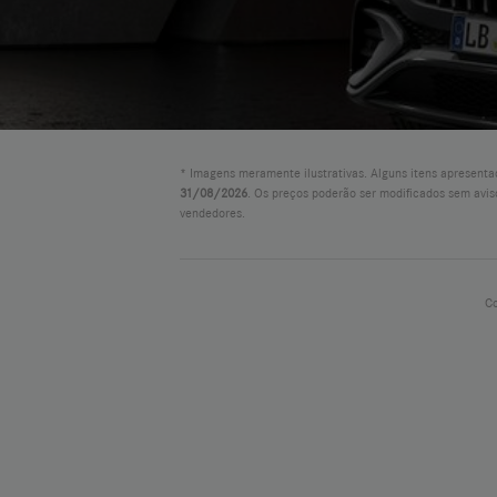
* Imagens meramente ilustrativas. Alguns itens apresentad
31/08/2026
. Os preços poderão ser modificados sem avis
vendedores.
Co