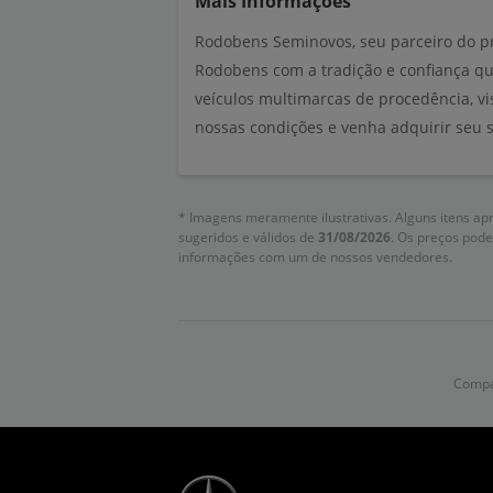
Mais Informações
Rodobens Seminovos, seu parceiro do p
Rodobens com a tradição e confiança q
veículos multimarcas de procedência, vi
nossas condições e venha adquirir seu 
* Imagens meramente ilustrativas. Alguns itens ap
sugeridos e válidos de
31/08/2026
. Os preços pode
informações com um de nossos vendedores.
Compar