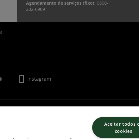
Agendamento de serviços (fixo):
0800-
202-6909
a.
ok
Instagram
ÓVEIS RIO PRETO LTDA
Aceitar todos 
cookies