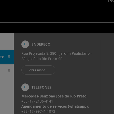
ENDEREÇO:
Rua Projetada 8, 380 - Jardim Paulistano -
eto
São José do Rio Preto-SP
Abrir mapa
TELEFONES:
Mercedes-Benz São José do Rio Preto:
+55 (17) 2136-4141
Agendamento de serviços (whatsapp):
+55 (17) 99741-1973