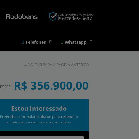
Telefones
Whatsapp
←
VOLTAR PARA A PÁGINA ANTERIOR
R$ 356.900,00
apenas
Estou Interessado
Preencha o formulário abaixo para receber o
contato de um de nossos especialistas: