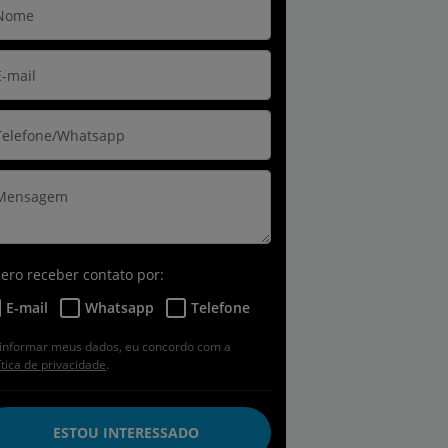
ero receber contato por:
E-mail
Whatsapp
Telefone
informar meus dados, eu concordo com a
ítica de privacidade
.
ESTOU INTERESSADO