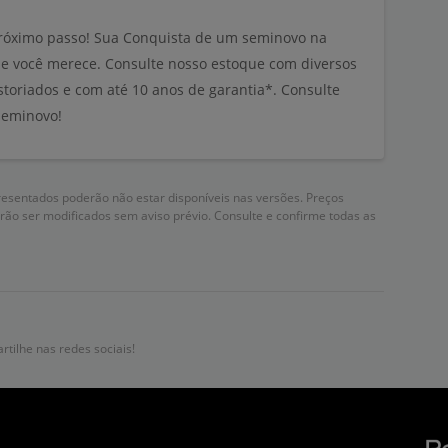
róximo passo! Sua Conquista de um seminovo na
ue você merece. Consulte nosso estoque com diversos
storiados e com até 10 anos de garantia*. Consulte
seminovo!
resentados poderão não estar disponíveis nas versões. Preços
rão ser modificados sem aviso prévio. Consulte e confirme todas as
tilhe nas redes sociais!