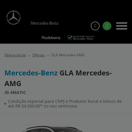
Página Inicial
Ofertas
GLA Mercedes-AMG
Mercedes-Benz
GLA Mercedes-
AMG
35 4MATIC
Condição especial para CNPJ e Produtor Rural e bônus de
até R$ 54.000,00* no seu seminovo.