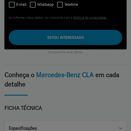
E-mail
Whatsapp
Telefone
Ao informar meus dados, eu concordo com a
Política de privacidade
.
ESTOU INTERESSADO
Compartilhe essa oferta:
Conheça o
Mercedes-Benz CLA
em cada
detalhe
FICHA TÉCNICA
Especificações