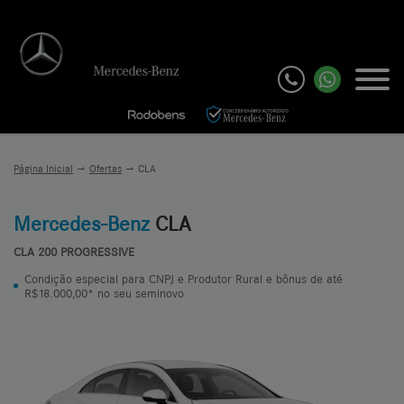
Página Inicial
Ofertas
CLA
Mercedes-Benz
CLA
CLA 200 PROGRESSIVE
Condição especial para CNPJ e Produtor Rural e bônus de até
R$18.000,00* no seu seminovo