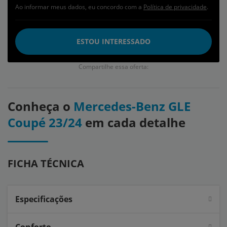
Ao informar meus dados, eu concordo com a
Política de privacidade
.
ESTOU INTERESSADO
Compartilhe essa oferta:
Conheça o
Mercedes-Benz GLE
Coupé 23/24
em cada detalhe
FICHA TÉCNICA
Especificações