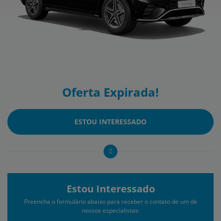
Oferta Expirada!
ESTOU INTERESSADO
Estou Interessado
Preencha o formulário abaixo para receber o contato de um de
nossos especialistas: