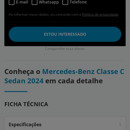
E-mail
Whatsapp
Telefone
Ao informar meus dados, eu concordo com a
Política de privacidade
.
ESTOU INTERESSADO
Compartilhe essa oferta:
Conheça o
Mercedes-Benz Classe C
Sedan 2024
em cada detalhe
FICHA TÉCNICA
Especificações